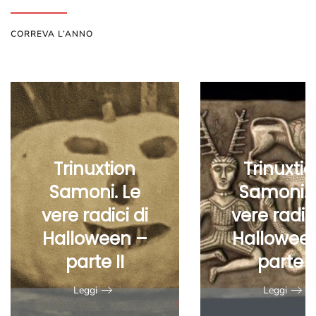
CORREVA L’ANNO
Trinuxtion
Trinuxti
Samoni. Le
Samoni. 
vere radici di
vere radici
Halloween –
Hallowee
parte II
parte I
Leggi
Leggi