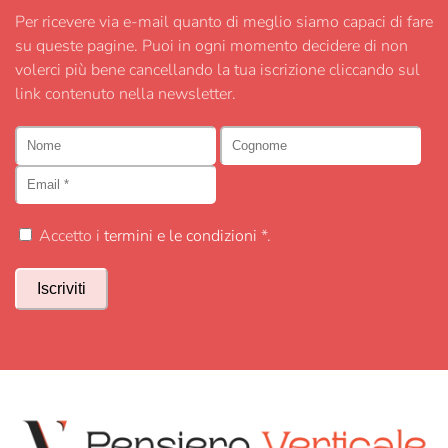
Per ricevere via e-mail quanto di meglio siamo capaci di fare
su queste pagine. Puoi in ogni momento decidere di non
volerci più bene cancellando la tua iscrizione cliccando sul
link contenuto nella newsletter.
Accetto i
termini e le condizioni
*.