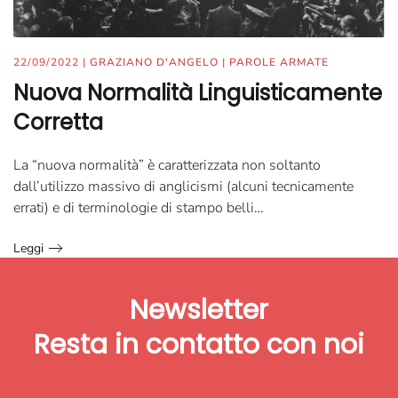
22/09/2022
|
GRAZIANO D'ANGELO
|
PAROLE ARMATE
Nuova Normalità Linguisticamente
Corretta
La “nuova normalità” è caratterizzata non soltanto
dall’utilizzo massivo di anglicismi (alcuni tecnicamente
errati) e di terminologie di stampo belli…
Leggi
Newsletter
Resta in contatto
con noi