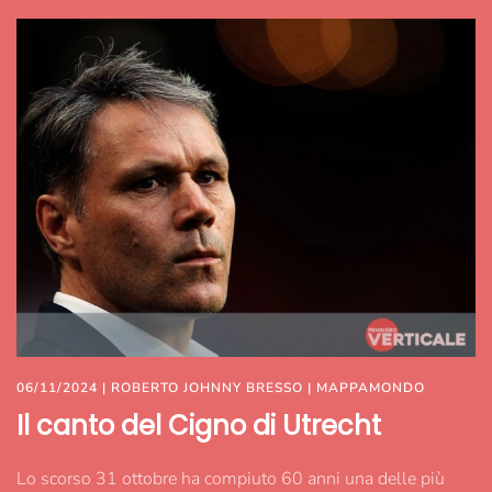
06/11/2024
|
ROBERTO JOHNNY BRESSO
|
MAPPAMONDO
Il canto del Cigno di Utrecht
Lo scorso 31 ottobre ha compiuto 60 anni una delle più