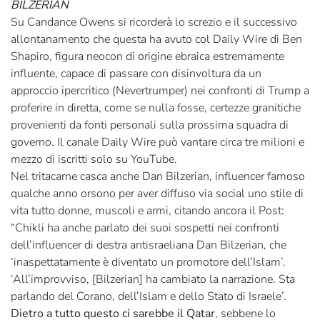
BILZERIAN
Su Candance Owens si ricorderà lo screzio e il successivo
allontanamento che questa ha avuto col Daily Wire di Ben
Shapiro, figura neocon di origine ebraica estremamente
influente, capace di passare con disinvoltura da un
approccio ipercritico (Nevertrumper) nei confronti di Trump a
proferire in diretta, come se nulla fosse, certezze granitiche
provenienti da fonti personali sulla prossima squadra di
governo. Il canale Daily Wire può vantare circa tre milioni e
mezzo di iscritti solo su YouTube.
Nel tritacarne casca anche Dan Bilzerian, influencer famoso
qualche anno orsono per aver diffuso via social uno stile di
vita tutto donne, muscoli e armi, citando ancora il Post:
“Chikli ha anche parlato dei suoi sospetti nei confronti
dell’influencer di destra antisraeliana Dan Bilzerian, che
‘inaspettatamente è diventato un promotore dell’Islam’.
‘All’improvviso, [Bilzerian] ha cambiato la narrazione. Sta
parlando del Corano, dell’Islam e dello Stato di Israele’.
Dietro a tutto questo ci sarebbe il Qatar
, sebbene lo