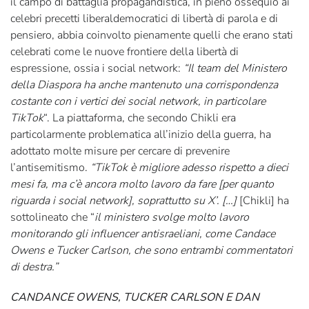
il campo di battaglia propagandistica, in pieno ossequio ai
celebri precetti liberaldemocratici di libertà di parola e di
pensiero, abbia coinvolto pienamente quelli che erano stati
celebrati come le nuove frontiere della libertà di
espressione, ossia i social network:
“Il team del Ministero
della Diaspora ha anche mantenuto una corrispondenza
costante con i vertici dei social network, in particolare
TikTok
“. La piattaforma, che secondo Chikli era
particolarmente problematica all’inizio della guerra, ha
adottato molte misure per cercare di prevenire
l’antisemitismo.
“TikTok è migliore adesso rispetto a dieci
mesi fa, ma c’è ancora molto lavoro da fare [per quanto
riguarda i social network], soprattutto su X’. […]
[Chikli] ha
sottolineato che “
il ministero svolge molto lavoro
monitorando gli influencer antisraeliani, come Candace
Owens e Tucker Carlson, che sono entrambi commentatori
di destra.”
CANDANCE OWENS, TUCKER CARLSON E DAN