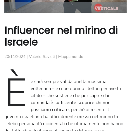
Influencer nel mirino di
Israele
20/11/2024
|
Valerio Savioli
|
Mappamondo
È
e sarà sempre valida quella massima
volteriana – e ci perdonino i lettori per averlo
citato – che sostiene che
per capire chi
comanda è sufficiente scoprire chi non
possiamo criticare
, perché di recente il
governo israeliano ha ufficialmente messo nel mirino tre
celebri personalità occidentali che ultimamente non hanno
del tutto chinato il capo al cospetto del massacro