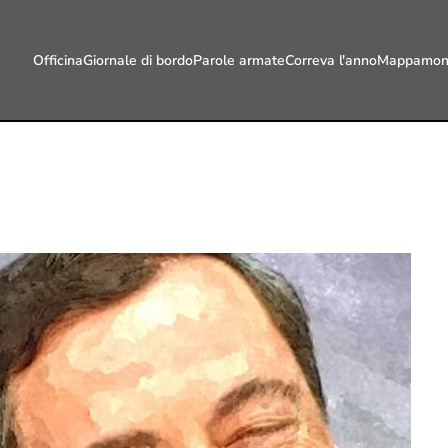
Officina
Giornale di bordo
Parole armate
Correva l'anno
Mappamon