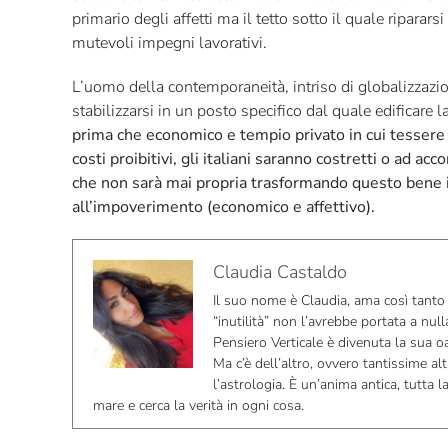
primario degli affetti ma il tetto sotto il quale riparar
mutevoli impegni lavorativi.
L’uomo della contemporaneità, intriso di globalizzazi
stabilizzarsi in un posto specifico dal quale edificare 
prima che economico e tempio privato in cui tessere i
costi proibitivi, gli italiani saranno costretti o ad acc
che non sarà mai propria trasformando questo bene in 
all’impoverimento (economico e affettivo).
Claudia Castaldo
Il suo nome è Claudia, ama così tanto 
“inutilità” non l’avrebbe portata a nu
Pensiero Verticale è divenuta la sua o
Ma c’è dell’altro, ovvero tantissime altr
l’astrologia. È un’anima antica, tutta
mare e cerca la verità in ogni cosa.