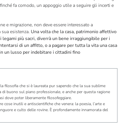
si finché fa comodo, un appoggio utile a seguire gli incerti e
one e migrazione, non deve essere interessato a
la sua esistenza.
Una volta che la casa, patrimonio affettivo
 legami più sacri, diverrà un bene irraggiungibile per i
ontentarsi di un affitto, o a pagare per tutta la vita una casa
un lusso per indebitare i cittadini fino
la filosofia che si è laureata pur sapendo che la sua sublime
lla di buono sul piano professionale, e anche per questa ragione
asi dove poter liberamente filosofeggiare.
e cose inutili e antiscientifiche che venera: la poesia, l’arte e
 languore e culto delle rovine. È profondamente innamorata del