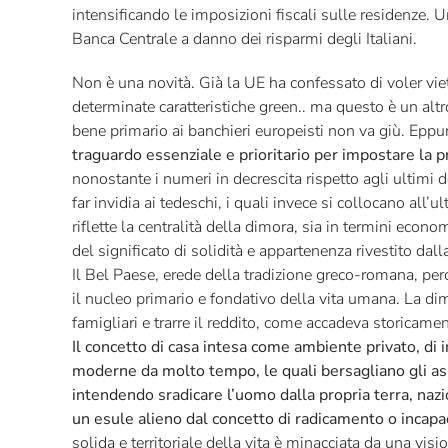
intensificando le imposizioni fiscali sulle residenze. Un 
Banca Centrale a danno dei risparmi degli Italiani.
Non è una novità. Già la UE ha confessato di voler vieta
determinate caratteristiche green.. ma questo è un altr
bene primario ai banchieri europeisti non va giù. Eppu
traguardo essenziale e prioritario per impostare la p
nonostante i numeri in decrescita rispetto agli ultimi d
far invidia ai tedeschi, i quali invece si collocano all’
riflette la centralità della dimora, sia in termini econo
del significato di solidità e appartenenza rivestito dall
Il Bel Paese, erede della tradizione greco-romana, per
il nucleo primario e fondativo della vita umana. La dimo
famigliari e trarre il reddito, come accadeva storicamen
Il concetto di casa intesa come ambiente privato, di i
moderne da molto tempo, le quali bersagliano gli asp
intendendo sradicare l’uomo dalla propria terra, nazi
un esule alieno dal concetto di radicamento o incapac
solida e territoriale della vita è minacciata da una vis