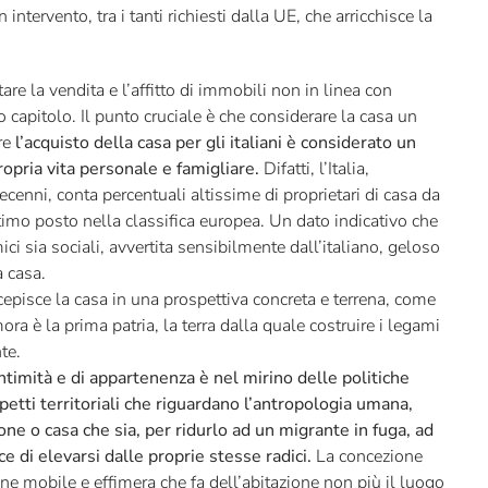
intervento, tra i tanti richiesti dalla UE, che arricchisce la
re la vendita e l’affitto di immobili non in linea con
o capitolo. Il punto cruciale è che considerare la casa un
re
l’acquisto della casa per gli italiani è considerato un
ropria vita personale e famigliare.
Difatti, l’Italia,
ecenni, conta percentuali altissime di proprietari di casa da
ultimo posto nella classifica europea. Un dato indicativo che
mici sia sociali, avvertita sensibilmente dall’italiano, geloso
a casa.
cepisce la casa in una prospettiva concreta e terrena, come
ra è la prima patria, la terra dalla quale costruire i legami
te.
ntimità e di appartenenza è nel mirino delle politiche
etti territoriali che riguardano l’antropologia umana,
one o casa che sia, per ridurlo ad un migrante in fuga, ad
e di elevarsi dalle proprie stesse radici.
La concezione
ione mobile e effimera che fa dell’abitazione non più il luogo